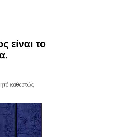
ς είναι το
α.
ισητό καθεστώς