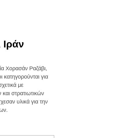
 Ιράν
ία Χορασάν Ραζάβι,
ι κατηγορούνται για
χετικά με
 και στρατιωτικών
χεσαν υλικά για την
ων.