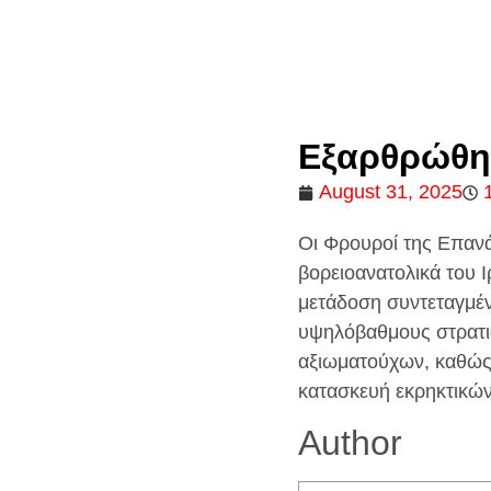
Εξαρθρώθηκ
August 31, 2025
Οι Φρουροί της Επαν
βορειοανατολικά του Ι
μετάδοση συντεταγμέ
υψηλόβαθμους στρατιω
αξιωματούχων, καθώς
κατασκευή εκρηκτικώ
Author