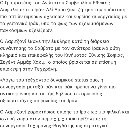
Ο Γραμματέας του Ανώτατου Συμβουλίου Εθνικής
Ασφαλείας του Ιράν, Αλί Λαριτζανί, ζήτησε την επέκταση
πιο απτών διμερών σχέσεων και ευρείας συνεργασίας με
το γειτονικό Ιράκ, υπό το φως των εξελισσόμενων
παγκόσμιων εξελίξεων.
Ο Λαριτζανί έκανε την έκκληση κατά τη διάρκεια
συνάντησης το Σάββατο με τον ανώτερο Ιρακινό σιίτη
κληρικό και επικεφαλής του Κινήματος Εθνικής Σοφίας,
Σεγέντ Αμμάρ Χακίμ, ο οποίος βρίσκεται σε επίσημη
επίσκεψη στην Τεχεράνη.
«Λόγω του τρέχοντος δυναμικού status quo, η
συνεργασία μεταξύ Ιράν και Ιράκ πρέπει να γίνει πιο
αντικειμενική και απτή», δήλωσε ο κορυφαίος
αξιωματούχος ασφαλείας του Ιράν.
Ο Λαριτζανί χαρακτήρισε επίσης το Ιράκ ως μια φιλική και
ισχυρή χώρα στην περιοχή, χαρακτηρίζοντας τη
συνεργασία Τεχεράνης-Βαγδάτης ως στρατηγική.