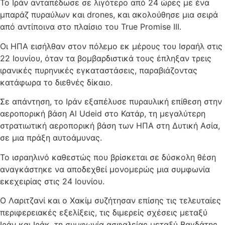
Το Ιράν ανταπέδωσε σε λιγότερο από 24 ώρες με ένα
μπαράζ πυραύλων και drones, και ακολούθησε μια σειρά
από αντίποινα στο πλαίσιο του True Promise III.
Οι ΗΠΑ εισήλθαν στον πόλεμο εκ μέρους του Ισραήλ στις
22 Ιουνίου, όταν τα βομβαρδιστικά τους έπληξαν τρεις
ιρανικές πυρηνικές εγκαταστάσεις, παραβιάζοντας
κατάφωρα το διεθνές δίκαιο.
Σε απάντηση, το Ιράν εξαπέλυσε πυραυλική επίθεση στην
αεροπορική βάση Al Udeid στο Κατάρ, τη μεγαλύτερη
στρατιωτική αεροπορική βάση των ΗΠΑ στη Δυτική Ασία,
σε μια πράξη αυτοάμυνας.
Το ισραηλινό καθεστώς που βρίσκεται σε δύσκολη θέση
αναγκάστηκε να αποδεχθεί μονομερώς μια συμφωνία
εκεχειρίας στις 24 Ιουνίου.
Ο Λαριτζανί και ο Χακίμ συζήτησαν επίσης τις τελευταίες
περιφερειακές εξελίξεις, τις διμερείς σχέσεις μεταξύ
Ιράν και Ιράκ, τη συμφωνία ασφαλείας μεταξύ Βαγδάτης