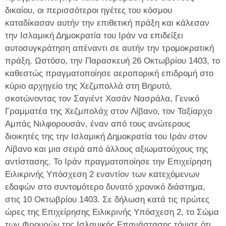
δικαίου, οι περισσότεροι ηγέτες του κόσμου
καταδίκασαν αυτήν την επιθετική πράξη και κάλεσαν
την Ισλαμική Δημοκρατία του Ιράν να επιδείξει
αυτοσυγκράτηση απέναντι σε αυτήν την τρομοκρατική
πράξη. Ωστόσο, την Παρασκευή 26 Οκτωβρίου 1403, το
καθεστώς πραγματοποίησε αεροπορική επιδρομή στο
κύριο αρχηγείο της Χεζμπολλά στη Βηρυτό,
σκοτώνοντας τον Σαγιέντ Χασάν Νασράλα, Γενικό
Γραμματέα της Χεζμπολάχ στον Λίβανο, τον Ταξίαρχο
Αμπάς Νιλφορουσάν, έναν από τους ανώτερους
διοικητές της την Ισλαμική Δημοκρατία του Ιράν στον
Λίβανο και μια σειρά από άλλους αξιωματούχους της
αντίστασης. Το Ιράν πραγματοποίησε την Επιχείρηση
Ειλικρινής Υπόσχεση 2 εναντίον των κατεχόμενων
εδαφών στο συντομότερο δυνατό χρονικό διάστημα,
στις 10 Οκτωβρίου 1403. Σε δήλωση κατά τις πρώτες
ώρες της Επιχείρησης Ειλικρινής Υπόσχεση 2, το Σώμα
των Φρουρών της Ισλαμικής Επανάστασης τόνισε ότι