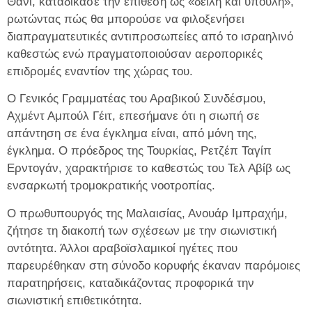
Θάνι, καταδίκασε την επίθεση ως «δειλή και ύπουλη»,
ρωτώντας πώς θα μπορούσε να φιλοξενήσει
διαπραγματευτικές αντιπροσωπείες από το ισραηλινό
καθεστώς ενώ πραγματοποιούσαν αεροπορικές
επιδρομές εναντίον της χώρας του.
Ο Γενικός Γραμματέας του Αραβικού Συνδέσμου,
Αχμέντ Αμπούλ Γέιτ, επεσήμανε ότι η σιωπή σε
απάντηση σε ένα έγκλημα είναι, από μόνη της,
έγκλημα. Ο πρόεδρος της Τουρκίας, Ρετζέπ Ταγίπ
Ερντογάν, χαρακτήρισε το καθεστώς του Τελ Αβίβ ως
ενσαρκωτή τρομοκρατικής νοοτροπίας.
Ο πρωθυπουργός της Μαλαισίας, Ανουάρ Ιμπραχήμ,
ζήτησε τη διακοπή των σχέσεων με την σιωνιστική
οντότητα. Άλλοι αραβοϊσλαμικοί ηγέτες που
παρευρέθηκαν στη σύνοδο κορυφής έκαναν παρόμοιες
παρατηρήσεις, καταδικάζοντας προφορικά την
σιωνιστική επιθετικότητα.