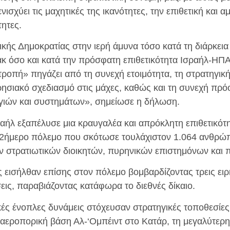
χύει τις μαχητικές της ικανότητες, την επιθετική και αμυ
τητες.
μικής Δημοκρατίας στην ιερή άμυνα τόσο κατά τη διάρκει
κ όσο και κατά την πρόσφατη επιθετικότητα Ισραήλ-ΗΠΑ δ
ροπή» πηγάζει από τη συνεχή ετοιμότητα, τη στρατηγική 
ιρησιακό σχεδιασμό στις μάχες, καθώς και τη συνεχή πρ
γιών και συστημάτων», σημείωσε η δήλωση.
σραήλ εξαπέλυσε μια κραυγαλέα και απρόκλητη επιθετικότη
2ήμερο πόλεμο που σκότωσε τουλάχιστον 1.064 ανθρώ
στρατιωτικών διοικητών, πυρηνικών επιστημόνων και π
 εισήλθαν επίσης στον πόλεμο βομβαρδίζοντας τρεις ειρη
εις, παραβιάζοντας κατάφωρα το διεθνές δίκαιο.
ικές ένοπλες δυνάμεις στόχευσαν στρατηγικές τοποθεσίες
 αεροπορική βάση Αλ-‘Ομπέιντ στο Κατάρ, τη μεγαλύτερη