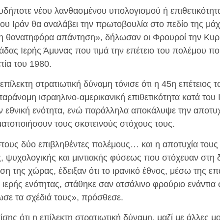
δήποτε νέου λανθασμένου υπολογισμού ή επιθετικότητα
ου Ιράν θα αναλάβει την πρωτοβουλία στο πεδίο της μάχ
μη θανατηφόρα απάντηση», δήλωσαν οι Φρουροί την Κυ
άδας Ιερής Άμυνας που τιμά την επέτειο του πολέμου π
ετία του 1980.
επίλεκτη στρατιωτική δύναμη τόνισε ότι η 45η επέτειος 
 παράνομη ισραηλινο-αμερικανική επιθετικότητα κατά του 
ν εθνική ενότητα, ενώ παράλληλα αποκάλυψε την αποτυχ
ατοποιήσουν τους σκοτεινούς στόχους τους.
τους δύο επιβληθέντες πολέμους… και η αποτυχία τους 
ς, ψυχολογικής και μιντιακής φύσεως που στόχευαν στη 
η της χώρας, έδειξαν ότι το ιρανικό έθνος, μέσω της ε
ς ιερής ενότητας, στάθηκε σαν ατσάλινο φρούριο ενάντια
ωσε τα σχέδιά τους», πρόσθεσε.
σης ότι η επίλεκτη στρατιωτική δύναμη, μαζί με άλλες μ