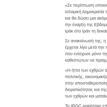
«Σε περίπτωση οποιου
Ισλαμική Δημοκρατία τ
και θα δώσει μια ακό
την έναρξη της Εβδομ
Ιράκ στο Ιράν τη δεκα
Σε ανακοίνωσή της, η 
έρχεται λίγο μετά την
που ενίσχυσε μόνο τη
καθεστώτων να πραγμ
«Η ήττα των εχθρών σ
πολιτικής, οικονομική
στην αποσταθεροποίησ
διορατικότητας και τη
των εχθρών και ματαί
Το IRGC ορκίστηκε επί