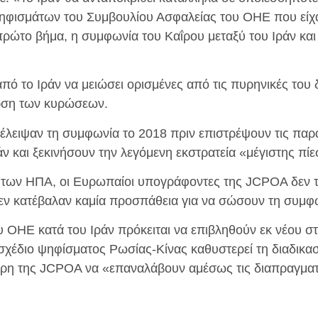
φισμάτων του Συμβουλίου Ασφαλείας του ΟΗΕ που είχαν
ρώτο βήμα, η συμφωνία του Καΐρου μεταξύ του Ιράν και
ό το Ιράν να μειώσει ορισμένες από τις πυρηνικές του 
άρση των κυρώσεων.
έλειψαν τη συμφωνία το 2018 πριν επιστρέψουν τις πα
ράν και ξεκινήσουν την λεγόμενη εκστρατεία «μέγιστης πί
των ΗΠΑ, οι Ευρωπαίοι υπογράφοντες της JCPOA δεν τ
δεν κατέβαλαν καμία προσπάθεια για να σώσουν τη συμφ
υ ΟΗΕ κατά του Ιράν πρόκειται να επιβληθούν εκ νέου σ
χέδιο ψηφίσματος Ρωσίας-Κίνας καθυστερεί τη διαδικασί
μέρη της JCPOA να «επαναλάβουν αμέσως τις διαπραγματ