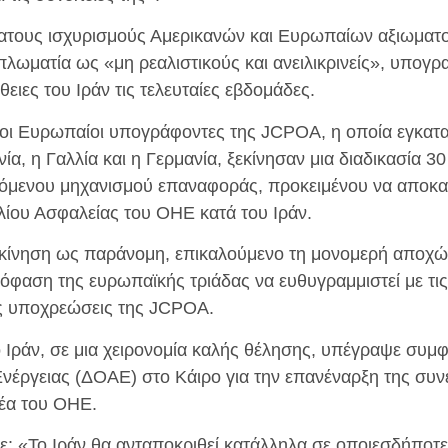
ατους ισχυρισμούς Αμερικανών και Ευρωπαίων αξιωματο
λωματία ως «μη ρεαλιστικούς και ανειλικρινείς», υπογρα
ιες του Ιράν τις τελευταίες εβδομάδες.
οι Ευρωπαίοι υπογράφοντες της JCPOA, η οποία εγκατα
α, η Γαλλία και η Γερμανία, ξεκίνησαν μια διαδικασία 30
γόμενου μηχανισμού επαναφοράς, προκειμένου να αποκα
ίου Ασφαλείας του ΟΗΕ κατά του Ιράν.
ν κίνηση ως παράνομη, επικαλούμενο τη μονομερή απο
όφαση της ευρωπαϊκής τριάδας να ευθυγραμμιστεί με τι
ις υποχρεώσεις της JCPOA.
ο Ιράν, σε μια χειρονομία καλής θέλησης, υπέγραψε συμφ
νέργειας (ΔΟΑΕ) στο Κάιρο για την επανέναρξη της συν
ρέα του ΟΗΕ.
: «Το Ιράν θα ανταποκριθεί κατάλληλα σε οποιεσδήποτε 