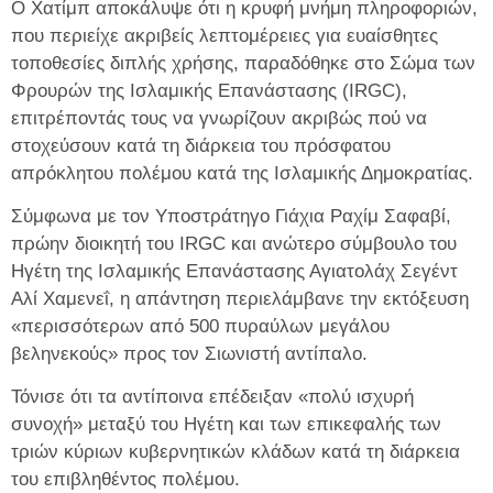
Ο Χατίμπ αποκάλυψε ότι η κρυφή μνήμη πληροφοριών,
που περιείχε ακριβείς λεπτομέρειες για ευαίσθητες
τοποθεσίες διπλής χρήσης, παραδόθηκε στο Σώμα των
Φρουρών της Ισλαμικής Επανάστασης (IRGC),
επιτρέποντάς τους να γνωρίζουν ακριβώς πού να
στοχεύσουν κατά τη διάρκεια του πρόσφατου
απρόκλητου πολέμου κατά της Ισλαμικής Δημοκρατίας.
Σύμφωνα με τον Υποστράτηγο Γιάχια Ραχίμ Σαφαβί,
πρώην διοικητή του IRGC και ανώτερο σύμβουλο του
Ηγέτη της Ισλαμικής Επανάστασης Αγιατολάχ Σεγέντ
Αλί Χαμενεΐ, η απάντηση περιελάμβανε την εκτόξευση
«περισσότερων από 500 πυραύλων μεγάλου
βεληνεκούς» προς τον Σιωνιστή αντίπαλο.
Τόνισε ότι τα αντίποινα επέδειξαν «πολύ ισχυρή
συνοχή» μεταξύ του Ηγέτη και των επικεφαλής των
τριών κύριων κυβερνητικών κλάδων κατά τη διάρκεια
του επιβληθέντος πολέμου.