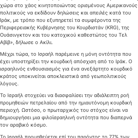
χώρα στο χάος κινητοποιώντας ορισμένους Αμερικανούς
πολιτικούς να εκδίδουν δηλώσεις και απειλές κατά του
Ιράκ, με τρόπο που εξυπηρετεί τα συμφέροντα της
Περιφερειακής Κυβέρνησης του Κουρδιστάν (KRG), της
Ουάσινγκτον και του κατοχικού καθεστώτος του Τελ
Αβίβ», δήλωσε ο Ακίλι.
Μέχρι τώρα, το Ισραήλ παρέμεινε η μόνη οντότητα που
έχει υποστηρίξει την κουρδική απόσχιση από το Ιράκ. Ο
ισραηλινός ενθουσιασμός για ένα ανεξάρτητο κουρδικό
κράτος υποκινείται αποκλειστικά από γεωπολιτικούς
λόγους.
Το Ισραήλ στοχεύει να διασφαλίσει την αδιάλειπτη ροή
προμηθειών πετρελαίου από την ημιαυτόνομη κουρδική
περιοχή. Ωστόσο, ο πρωταρχικός του στόχος είναι να
δημιουργήσει μια φιλοϊσραηλινή οντότητα που διαπερνά
τον αραβικό κόσμο.
Το Ισραήλ προμηθεύεται επί του παρόντος το 77% των