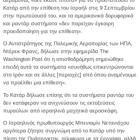
αεράμυνας «δεν έκανε τίποτα» για να προστατεύσει το
Κατάρ από την επίθεση του Ισραήλ στις 9 Σεπτεμβρίου
στην πρωτεύουσά του, και τα αμερικανικά δορυφορικά
και ραντάρ συστήματα «δεν παρείχαν έγκαιρη
προειδοποίηση για την επίθεση».
Ο Αντιστράτηγος της Πολεμικής Αεροπορίας των ΗΠΑ,
Ντέρεκ Φρανς, δήλωσε στην εφημερίδα The
Washington Post ότι η οπισθοδρόμηση σημειώθηκε
επειδή αυτά τα συστήματα «συνήθως επικεντρώνονται
στο Ιράν και σε άλλες [περιοχές] από όπου αναμένουμε
να προέλθει μια επίθεση».
Το Κατάρ δήλωσε επίσης ότι τα συστήματα ραντάρ του
δεν κατάφεραν να ανιχνεύσουν τις εκτοξεύσεις
πυραύλων από ισραηλινά μαχητικά αεροσκάφη.
Ο Ισραηλινός πρωθυπουργός Μπενιαμίν Νετανιάχου
αργότερα ζήτησε συγγνώμη από το Κατάρ υπό την
πίεση της Ουάσινγκτον, σύμφωνα με τα έγγραφα, αλλά