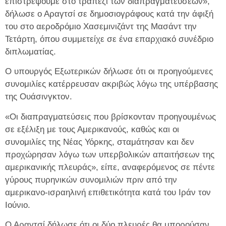
επιστρέψουμε στο τραπέζι των διαπραγματεύσεων»,
δήλωσε ο Αραγτσί σε δημοσιογράφους κατά την άφιξή
του στο αεροδρόμιο Χασεμινιζάντ της Μασάντ την
Τετάρτη, όπου συμμετείχε σε ένα επαρχιακό συνέδριο
διπλωματίας.
Ο υπουργός Εξωτερικών δήλωσε ότι οι προηγούμενες
συνομιλίες κατέρρευσαν ακριβώς λόγω της υπέρβασης
της Ουάσινγκτον.
«Οι διαπραγματεύσεις που βρίσκονταν προηγουμένως
σε εξέλιξη με τους Αμερικανούς, καθώς και οι
συνομιλίες της Νέας Υόρκης, σταμάτησαν και δεν
προχώρησαν λόγω των υπερβολικών απαιτήσεων της
αμερικανικής πλευράς», είπε, αναφερόμενος σε πέντε
γύρους πυρηνικών συνομιλιών πριν από την
αμερικανο-ισραηλινή επιθετικότητα κατά του Ιράν τον
Ιούνιο.
Ο Αραγτσί δήλωσε ότι οι δύο πλευρές θα μπορούσαν