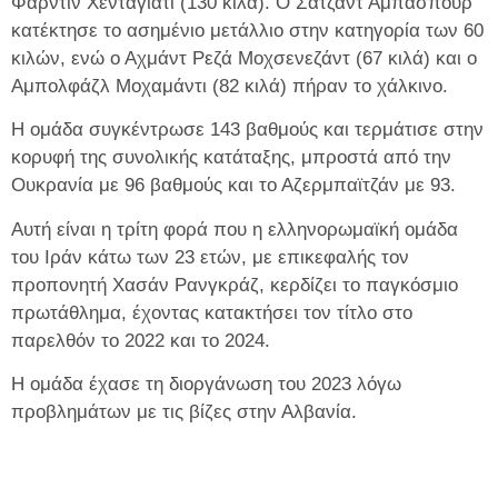
Φαρντίν Χενταγιάτι (130 κιλά). Ο Σατζάντ Αμπασπούρ
κατέκτησε το ασημένιο μετάλλιο στην κατηγορία των 60
κιλών, ενώ ο Αχμάντ Ρεζά Μοχσενεζάντ (67 κιλά) και ο
Αμπολφάζλ Μοχαμάντι (82 κιλά) πήραν το χάλκινο.
Η ομάδα συγκέντρωσε 143 βαθμούς και τερμάτισε στην
κορυφή της συνολικής κατάταξης, μπροστά από την
Ουκρανία με 96 βαθμούς και το Αζερμπαϊτζάν με 93.
Αυτή είναι η τρίτη φορά που η ελληνορωμαϊκή ομάδα
του Ιράν κάτω των 23 ετών, με επικεφαλής τον
προπονητή Χασάν Ρανγκράζ, κερδίζει το παγκόσμιο
πρωτάθλημα, έχοντας κατακτήσει τον τίτλο στο
παρελθόν το 2022 και το 2024.
Η ομάδα έχασε τη διοργάνωση του 2023 λόγω
προβλημάτων με τις βίζες στην Αλβανία.