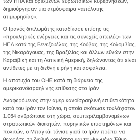
των ΗΠΑ και ορισμένων ευρωπαϊκών κυβερνήσεων,
δημιούργησαν μια ατμόσφαιρα «απόλυτης
ατιμωρησίας».
Ο Ιρανός διπλωμάτης καταδίκασε επίσης τις
«προκλητικές ενέργειες και τις συνεχείς απειλές» των
ΗΠΑ κατά της Βενεζουέλας, της Κούβας, της Κολομβίας,
της Νικαράγουας, της Βραζιλίας και άλλων εθνών στην
Καραϊβική και τη Λατινική Αμερική, δηλώνοντας ότι είναι
αντίθετες με τη διεθνή ειρήνη και ασφάλεια.
Η αποτυχία του ΟΗΕ κατά τη διάρκεια της
αμερικανοϊσραηλινής επίθεσης στο Ιράν
Αναφερόμενος στην αμερικανοϊσραηλινή επιθετικότητα
κατά του Ιράν τον Ιούνιο, η οποία σκότωσε τουλάχιστον
1.064 ανθρώπους στη χώρα, συμπεριλαμβανομένων
στρατιωτικών διοικητών, πυρηνικών επιστημόνων και
πολιτών, ο Μπαγκάι τόνισε γιατί το Ιράν πρέπει να
θεωρήσει τη διεθνή κοινότητα και τα Ηνωμένα Έθνη