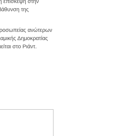
η επίσκεψη στην
μβάθυνση της
ιπροσωπείας ανώτερων
λαμικής Δημοκρατίας
ίται στο Ριάντ.