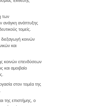
κόσμιας Έκθεσης
η των
ην ανάγκη ανάπτυξης
ευτικούς τομείς.
 διεξαγωγή κοινών
νικών και
ης κοινών επενδύσεων
ς και αμοιβαίο
ς.
ργασία στον τομέα της
.
αι της επιστήμης, ο