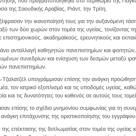
νάντησης που πραγματοποιήθηκε στο περιθώριο της Παγ
α της Σαουδικής Αραβίας, Ριάντ, την Τρίτη.
εξέφρασαν την ικανοποίησή τους για την αυξανόμενη τάσ
ξύ των δύο χωρών στον τομέα της υγείας, τονίζοντας τ
 επιστημονικούς, ακαδημαϊκούς, ερευνητικούς και εκπαιδ
νει ανταλλαγή καθηγητών πανεπιστημίων και φοιτητών,
κευμένων συνεδρίων και ενίσχυση των δεσμών μεταξύ ιρα
κών πανεπιστημίων.
αλ-Τζαλατζέλ υπογράμμισαν επίσης την ανάγκη προώθησ
έα, τον ιατρικό εξοπλισμό και τις υποδομές υγείας, καθώ
ία και τις δυνατότητες του καθενός σε αυτούς τους τομεί
ασαν επίσης το σχέδιο μνημονίου συμφωνίας για τη συνε
ν ανάγκη επιτάχυνσης της οριστικοποίησης του εγγράφου
 της επέκτασης της διπλωματίας στον τομέα της υγείας κ