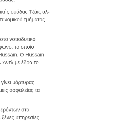
ικής ομάδας Τζάις αλ-
στυνομικού τμήματος
στο νοτιοδυτικό
φωνο, το οποίο
Hussain. Ο Hussain
-Άντλ με έδρα το
 γίνει μάρτυρας
εις ασφαλείας τα
φερόντων στα
ε ξένες υπηρεσίες