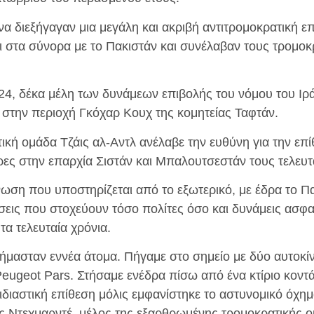
να διεξήγαγαν μια μεγάλη και ακριβή αντιτρομοκρατική ε
αι στα σύνορα με το Πακιστάν και συνέλαβαν τους τρομο
24, δέκα μέλη των δυνάμεων επιβολής του νόμου του Ι
 στην περιοχή Γκόχαρ Κουχ της κομητείας Ταφτάν.
κή ομάδα Τζάις αλ-Αντλ ανέλαβε την ευθύνη για την επί
ρες στην επαρχία Σιστάν και Μπαλουτσεστάν τους τελευτ
ωση που υποστηρίζεται από το εξωτερικό, με έδρα το Πακ
σεις που στοχεύουν τόσο πολίτες όσο και δυνάμεις ασφα
α τελευταία χρόνια.
 ήμασταν εννέα άτομα. Πήγαμε στο σημείο με δύο αυτοκίν
Peugeot Pars. Στήσαμε ενέδρα πίσω από ένα κτίριο κοντά
ιδιαστική επίθεση μόλις εμφανίστηκε το αστυνομικό όχη
ές Ντεχμαρντέ, μέλος της εξαρθρωμένης τρομοκρατικής 