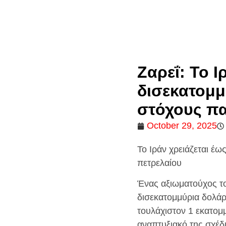
Ζαρεΐ: Το Ι
δισεκατομμ
στόχους π
October 29, 2025
Το Ιράν χρειάζεται έω
πετρελαίου
Ένας αξιωματούχος του
δισεκατομμύρια δολάρ
τουλάχιστον 1 εκατομ
αναπτυξιακό της σχέδι