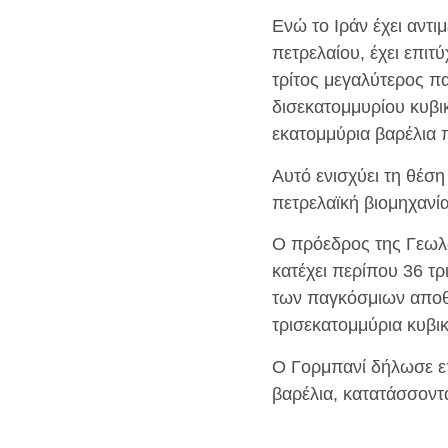
Ενώ το Ιράν έχει αντ
πετρελαίου, έχει επιτ
τρίτος μεγαλύτερος π
δισεκατομμυρίου κυβι
εκατομμύρια βαρέλια 
Αυτό ενισχύει τη θέσ
πετρελαϊκή βιομηχανία
Ο πρόεδρος της Γεωλο
κατέχει περίπου 36 τ
των παγκόσμιων αποθ
τρισεκατομμύρια κυβικ
Ο Γορμπανί δήλωσε επ
βαρέλια, κατατάσσοντ