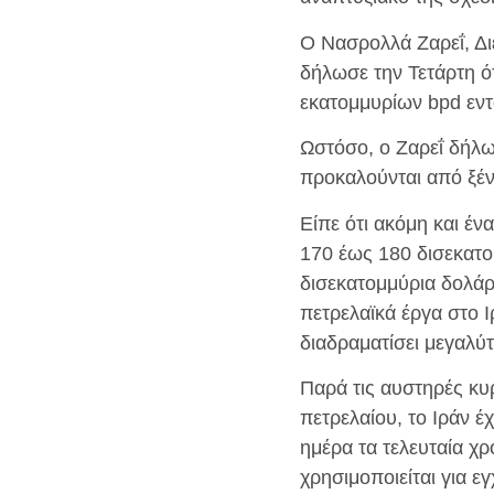
Ο Νασρολλά Ζαρεΐ, Δ
δήλωσε την Τετάρτη ό
εκατομμυρίων bpd εντ
Ωστόσο, ο Ζαρεΐ δήλω
προκαλούνται από ξέν
Είπε ότι ακόμη και έ
170 έως 180 δισεκατο
δισεκατομμύρια δολά
πετρελαϊκά έργα στο Ι
διαδραματίσει μεγαλύ
Παρά τις αυστηρές κυ
πετρελαίου, το Ιράν έ
ημέρα τα τελευταία χρ
χρησιμοποιείται για 