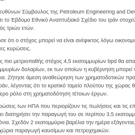
ιευθύνων Σύμβουλος της Petroleum Engineering and D
τι το Έβδομο Εθνικό Αναπτυξιακό Σχέδιο του Ιράν στοχε
ός τριών ετών.
σε ότι ο στόχος μπορεί να είναι ανέφικτος λόγω οικονο
ες κυρώσεις.
νας πιο μετριοπαθής στόχος 4,5 εκατομμυρίων bpd θα απ
μμυρίων δολαρίων, εκ των οποίων η κυβέρνηση μπορεί ν
ρια. Ζήτησε άμεση αναθεώρηση των χρηματοδοτικών πρ
ράν, λέγοντας ότι το κρατικό ταμείο πλούτου της χώρας
τερο ρόλο στη χρηματοδότηση τέτοιων έργων.
ρώσεις των ΗΠΑ που περιορίζουν τις πωλήσεις και τις ε
χει διατηρήσει την παραγωγή του σε περίπου 3,5 εκατομμ
όνια. Σχεδόν 2 εκατομμύρια βαρέλια την ημέρα εξάγονται
εγχώρια παραγωγή καυσίμων και πετροχημικών.