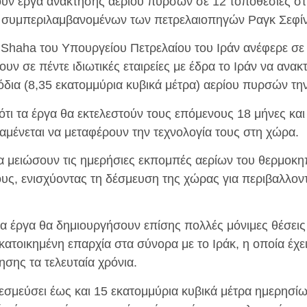
υν έργα ανάκτησης αερίου πυρσών σε 12 τοποθεσίες στ
 συμπεριλαμβανομένων των πετρελαιοπηγών Ραγκ Σεφίν
Shaha του Υπουργείου Πετρελαίου του Ιράν ανέφερε σε 
υν σε πέντε ιδιωτικές εταιρείες με έδρα το Ιράν να ανα
όδια (8,35 εκατομμύρια κυβικά μέτρα) αερίου πυρσών τη
τι τα έργα θα εκτελεστούν τους επόμενους 18 μήνες και ο
μένεται να μεταφέρουν την τεχνολογία τους στη χώρα.
θα μειώσουν τις ημερήσιες εκπομπές αερίων του θερμοκη
ους, ενισχύοντας τη δέσμευση της χώρας για περιβαλλον
α έργα θα δημιουργήσουν επίσης πολλές μόνιμες θέσεις
κατοικημένη επαρχία στα σύνορα με το Ιράκ, η οποία έχε
ης τα τελευταία χρόνια.
δεσμεύσει έως και 15 εκατομμύρια κυβικά μέτρα ημερησί