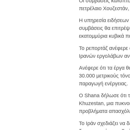
Οι συμβάσεις καλύπτο
πετρέλαιο Χουζεστάν,
Η υπηρεσία ειδήσεων 
συμβάσεις θα επιτρέψο
εκατομμύρια κυβικά π
Το ρεπορτάζ ανέφερε ό
Ιρανών εργολάβων ανα
Ανέφερε ότι τα έργα 
30.000 μετρικούς τόν
παραγωγή ενέργειας.
Ο Shana δήλωσε ότι τ
Khuzestan, μια πυκνο
προβλήματα απασχόλησ
Το Ιράν σχεδιάζει να 