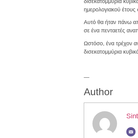
δισεκατομμύρια κυβικ
ημερολογιακού έτους 
Αυτό θα ήταν πάνω απ
σε ένα πενταετές ανα
Ωστόσο, ένα τρέχον αν
δισεκατομμύρια κυβικ
—
Author
Sint