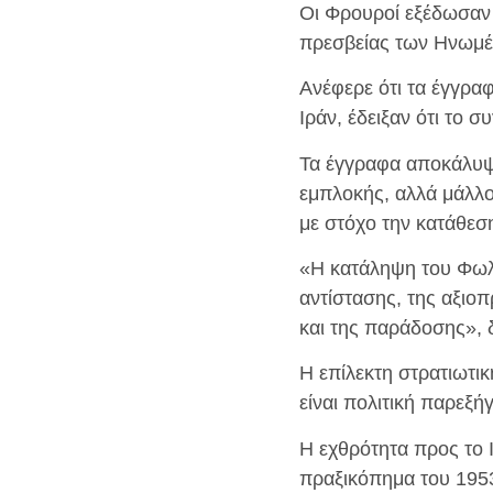
Οι Φρουροί εξέδωσαν 
πρεσβείας των Ηνωμέν
Ανέφερε ότι τα έγγρα
Ιράν, έδειξαν ότι το
Τα έγγραφα αποκάλυψα
εμπλοκής, αλλά μάλλο
με στόχο την κατάθεσ
«Η κατάληψη του Φωλι
αντίστασης, της αξιοπ
και της παράδοσης», 
Η επίλεκτη στρατιωτι
είναι πολιτική παρεξ
Η εχθρότητα προς το Ι
πραξικόπημα του 1953