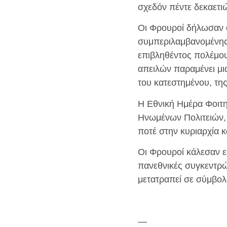
σχεδόν πέντε δεκαετι
Οι Φρουροί δήλωσαν 
συμπεριλαμβανομένης 
επιβληθέντος πολέμου 
απειλών παραμένει μια
του κατεστημένου, τη
Η Εθνική Ημέρα Φοιτη
Ηνωμένων Πολιτειών, δ
ποτέ στην κυριαρχία κ
Οι Φρουροί κάλεσαν ε
πανεθνικές συγκεντρώσ
μετατραπεί σε σύμβολ
—