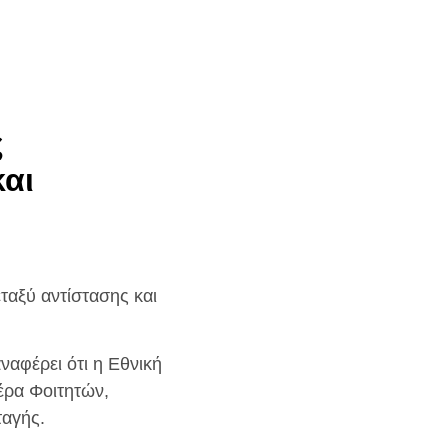
ς
και
ταξύ αντίστασης και
αφέρει ότι η Εθνική
έρα Φοιτητών,
ταγής.