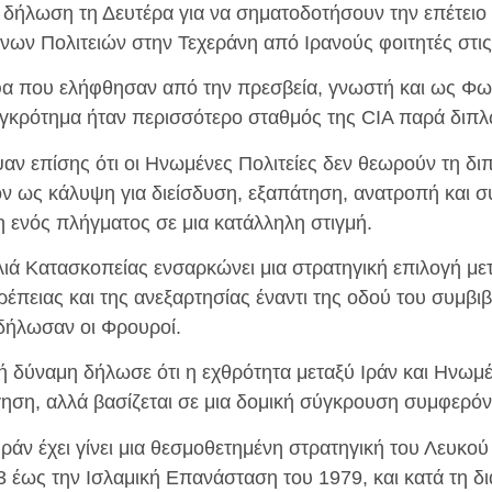
δήλωση τη Δευτέρα για να σηματοδοτήσουν την επέτειο
ων Πολιτειών στην Τεχεράνη από Ιρανούς φοιτητές στις
φα που ελήφθησαν από την πρεσβεία, γνωστή και ως Φω
 συγκρότημα ήταν περισσότερο σταθμός της CIA παρά διπ
ν επίσης ότι οι Ηνωμένες Πολιτείες δεν θεωρούν τη δι
ν ως κάλυψη για διείσδυση, εξαπάτηση, ανατροπή και
η ενός πλήγματος σε μια κατάλληλη στιγμή.
ά Κατασκοπείας ενσαρκώνει μια στρατηγική επιλογή μετ
ρέπειας και της ανεξαρτησίας έναντι της οδού του συμβ
δήλωσαν οι Φρουροί.
κή δύναμη δήλωσε ότι η εχθρότητα μεταξύ Ιράν και Ηνωμ
ήγηση, αλλά βασίζεται σε μια δομική σύγκρουση συμφερό
ράν έχει γίνει μια θεσμοθετημένη στρατηγική του Λευκού
 έως την Ισλαμική Επανάσταση του 1979, και κατά τη δι