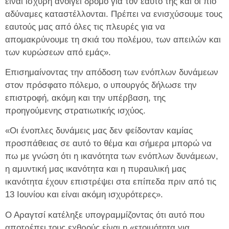
είναι ισχυρή ανοίγει δρόμο για τον εαυτό της και οι πιο
αδύναμες καταστέλλονται. Πρέπει να ενισχύσουμε τους
εαυτούς μας από όλες τις πλευρές για να
απομακρύνουμε τη σκιά του πολέμου, των απειλών και
των κυρώσεων από εμάς».
Επισημαίνοντας την απόδοση των ενόπλων δυνάμεων
στον πρόσφατο πόλεμο, ο υπουργός δήλωσε την
επιστροφή, ακόμη και την υπέρβαση, της
προηγούμενης στρατιωτικής ισχύος.
«Οι ένοπλες δυνάμεις μας δεν φείδονταν καμίας
προσπάθειας σε αυτό το θέμα και σήμερα μπορώ να
πω με γνώση ότι η ικανότητα των ενόπλων δυνάμεων,
η αμυντική μας ικανότητα και η πυραυλική μας
ικανότητα έχουν επιστρέψει στα επίπεδα πριν από τις
13 Ιουνίου και είναι ακόμη ισχυρότερες».
Ο Αραγτσί κατέληξε υπογραμμίζοντας ότι αυτό που
αποτρέπει τους εχθρούς είναι η «ετοιμότητα για