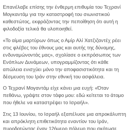
Επανέλαβε επίσης την ένθερμη επιθυμία του Τεχρανί
Μογκαντάμ για την καταστροφή του σιωνιστικού
καθεστώτος, εκφράζοντας την πεποίθηση ότι αυτή η
φιλοδοξία τελικά θα υλοποιηθεί.
«Το αίμα μαρτύρων όπως ο Αμίρ Αλί Χατζιζαντέχ ρέει
στις φλέβες του έθνους μας και αυτής της δύναμης,
ενδυναμώνοντάς μας», σχολίασε ο εκπρόσωπος των
Ενόπλων Δυνάμεων, υπογραμμίζοντας ότι κάθε
απώλεια ενισχύει μόνο την αποφασιστικότητα και τη
δέσμευση του Ιράν στην εθνική του ασφάλεια.
Ο Τεχρανί Μογαντάμ είχε κάνει μια ευχή: «Όταν
πεθάνω, γράψτε στον τάφο μου: εδώ κείτεται το άτομο
που ήθελε να καταστρέψει το Ισραήλ».
Στις 13 Ιουνίου, το Ισραήλ εξαπέλυσε μια απροκάλυπτη
και απρόκλητη επιθετικότητα εναντίον του Ιράν,
πυροδοτώντας έναν 12ήμερο πόλεμο που σκότωσε