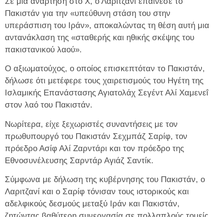
Σε μια ανάρτηση στο X, ο Λαριτζανί επαίνεσε το
Πακιστάν για την «υπεύθυνη στάση του στην
υπεράσπιση του Ιράν», αποκαλώντας τη θέση αυτή μια
αντανάκλαση της «σταθερής και ηθικής σκέψης του
πακιστανικού λαού».
Ο αξιωματούχος, ο οποίος επισκεπτόταν το Πακιστάν,
δήλωσε ότι μετέφερε τους χαιρετισμούς του Ηγέτη της
Ισλαμικής Επανάστασης Αγιατολάχ Σεγέντ Αλί Χαμενεΐ
στον λαό του Πακιστάν.
Νωρίτερα, είχε ξεχωριστές συναντήσεις με τον
πρωθυπουργό του Πακιστάν Σεχμπάζ Σαρίφ, τον
πρόεδρο Ασίφ Αλί Ζαρντάρι και τον πρόεδρο της
Εθνοσυνέλευσης Σαρντάρ Αγιάζ Σαντίκ.
Σύμφωνα με δήλωση της κυβέρνησης του Πακιστάν, ο
Λαριτζανί και ο Σαρίφ τόνισαν τους ιστορικούς και
αδελφικούς δεσμούς μεταξύ Ιράν και Πακιστάν,
ζητώντας βαθύτερη συνεργασία σε πολλαπλούς τομείς.