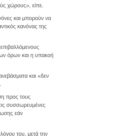
ούς χώρους», είπε.
νόνες και μπορούν να
αντικός κανόνας της
.
 επιβαλλόμενους
νων όρων και η υπακοή
ανεβάσματα και «δεν
.
ση προς τους
ε τις συσσωρευμένες
άκωσης εάν
λόγου του, μετά την