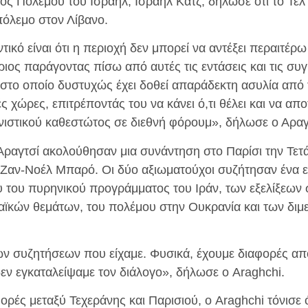
 Πολέμου του Ισραήλ, Ισραήλ Κατζ, δήλωσε ότι το Τελ Α
πόλεμο στον Λίβανο.
τικό είναι ότι η περιοχή δεν μπορεί να αντέξει περαιτέρω
ριος παράγοντας πίσω από αυτές τις εντάσεις και τις συγ
 στο οποίο δυστυχώς έχει δοθεί απαράδεκτη ασυλία από
κές χώρες, επιτρέποντάς του να κάνει ό,τι θέλει και να α
ωνιστικού καθεστώτος σε διεθνή φόρουμ», δήλωσε ο Αραγ
Αραγτσί ακολούθησαν μια συνάντηση στο Παρίσι την Τετ
Ζαν-Νοέλ Μπαρό. Οι δύο αξιωματούχοι συζήτησαν ένα 
του πυρηνικού προγράμματος του Ιράν, των εξελίξεων 
ϊκών θεμάτων, του πολέμου στην Ουκρανία και των δι
ων συζητήσεων που είχαμε. Φυσικά, έχουμε διαφορές α
δεν εγκαταλείψαμε τον διάλογο», δήλωσε ο Araghchi.
ορές μεταξύ Τεχεράνης και Παρισιού, ο Araghchi τόνισε 