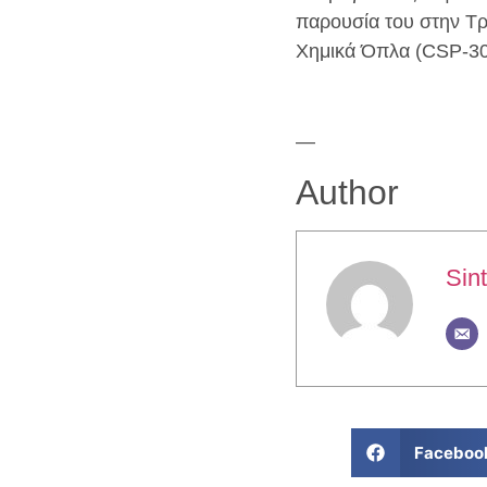
παρουσία του στην Τ
Χημικά Όπλα (CSP-30
—
Author
Sint
Faceboo