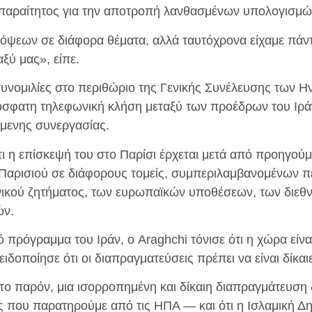
απαραίτητος για την αποτροπή λανθασμένων υπολογισμώ
ψεων σε διάφορα θέματα, αλλά ταυτόχρονα είχαμε πάντ
αξύ μας», είπε.
υνομιλίες στο περιθώριο της Γενικής Συνέλευσης των 
όσφατη τηλεφωνική κλήση μεταξύ των προέδρων του Ιράν
όμενης συνεργασίας.
ι η επίσκεψή του στο Παρίσι έρχεται μετά από προηγούμ
 Παρισιού σε διάφορους τομείς, συμπεριλαμβανομένων π
νικού ζητήματος, των ευρωπαϊκών υποθέσεων, των διεθ
ών.
ό πρόγραμμα του Ιράν, ο Araghchi τόνισε ότι η χώρα είνα
ιδοποίησε ότι οι διαπραγματεύσεις πρέπει να είναι δίκαι
 το παρόν, μια ισορροπημένη και δίκαιη διαπραγμάτευση 
 που παρατηρούμε από τις ΗΠΑ — και ότι η Ισλαμική Δ