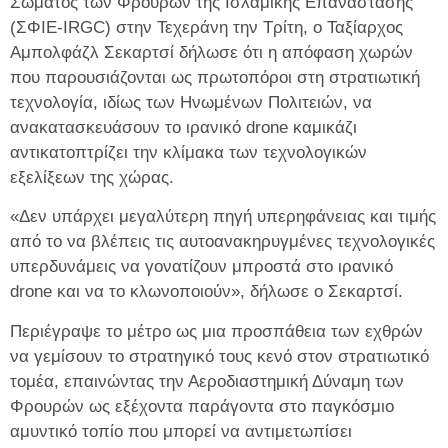
Σώματος των Φρουρών της Ισλαμικής Επανάστασης
(ΣΦΙΕ-IRGC) στην Τεχεράνη την Τρίτη, ο Ταξίαρχος
Αμπολφάζλ Σεκαρτσί δήλωσε ότι η απόφαση χωρών
που παρουσιάζονται ως πρωτοπόροι στη στρατιωτική
τεχνολογία, ιδίως των Ηνωμένων Πολιτειών, να
ανακατασκευάσουν το ιρανικό drone καμικάζι
αντικατοπτρίζει την κλίμακα των τεχνολογικών
εξελίξεων της χώρας.
«Δεν υπάρχει μεγαλύτερη πηγή υπερηφάνειας και τιμής
από το να βλέπεις τις αυτοανακηρυγμένες τεχνολογικές
υπερδυνάμεις να γονατίζουν μπροστά στο ιρανικό
drone και να το κλωνοποιούν», δήλωσε ο Σεκαρτσί.
Περιέγραψε το μέτρο ως μια προσπάθεια των εχθρών
να γεμίσουν το στρατηγικό τους κενό στον στρατιωτικό
τομέα, επαινώντας την Αεροδιαστημική Δύναμη των
Φρουρών ως εξέχοντα παράγοντα στο παγκόσμιο
αμυντικό τοπίο που μπορεί να αντιμετωπίσει