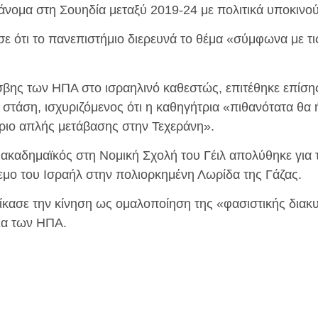
νομα στη Σουηδία μεταξύ 2019-24 με πολιτικά υποκινού
ότι το πανεπιστήμιο διερευνά το θέμα «σύμφωνα με τις
βης των ΗΠΑ στο ισραηλινό καθεστώς, επιτέθηκε επίσης 
 στάση, ισχυριζόμενος ότι η καθηγήτρια «πιθανότατα θα
τήριο απλής μετάβασης στην Τεχεράνη».
 ακαδημαϊκός στη Νομική Σχολή του Γέιλ απολύθηκε για τ
εμο του Ισραήλ στην πολιορκημένη Λωρίδα της Γάζας.
δίκασε την κίνηση ως ομαλοποίηση της «φασιστικής δια
ια των ΗΠΑ.