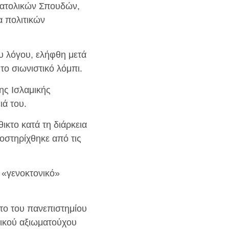
νατολικών Σπουδών,
α πολιτικών
ου λόγου, ελήφθη μετά
το σιωνιστικό λόμπι.
ης Ισλαμικής
ιά του.
ικτο κατά τη διάρκεια
οστηρίχθηκε από τις
 «γενοκτονικό»
ρτο του πανεπιστημίου
τικού αξιωματούχου