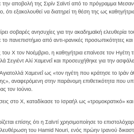
 την αποβολή της Σιρίν Σαϊντί από το πρόγραμμα Μεσα
 ότι εξακολουθεί να διατηρεί τη θέση της ως καθηγήτρι
.
είρει σοβαρές ανησυχίες για την ακαδημαϊκή ελευθερία τ
 το πανεπιστήμιο από αντι-ιρανικές προσωπικότητες και 
 του X τον Νοέμβριο, η καθηγήτρια επαίνεσε τον Ηγέτη τ
ά Σεγιέντ Αλί Χαμενεΐ και προσευχήθηκε για την ασφάλε
 Αγιατολλά Χαμενεΐ ως «τον ηγέτη που κράτησε το Ιράν άθ
σης», αναφερόμενη στην παράνομη επιθετικότητα που υπ
ας τον Ιούνιο.
σεις στο X, καταδίκασε το Ισραήλ ως «τρομοκρατικό» και
ίζεται επίσης ότι η Σαϊντί χρησιμοποίησε το επιστολόχα
πελευθέρωση του Hamid Nouri, ενός πρώην Ιρανού δικασ