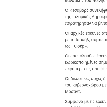
θανατικής του ποινής
Ο Κεσαβάρζ συνελήφθη
της Ισλαμικής Δημοκρα
παρατήρησαν να βιντε
Οι αρχικές έρευνες α
με το Ισραήλ, συμπερ
ως «Οσέρ».
Οι επακόλουθες έρευν
κωδικοποιημένες σημει
περαιτέρω τις υποψίες
Οι δικαστικές αρχές δ
του κυβερνοχώρου με 
Μοσάντ.
Σύμφωνα με τις έρευνε