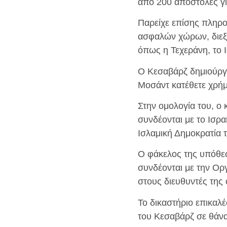
από 200 αποστολές γι
Παρείχε επίσης πληρο
ασφαλών χώρων, διεξ
όπως η Τεχεράνη, το 
Ο Κεσαβάρζ δημιούργ
Μοσάντ κατέθετε χρήμ
Στην ομολογία του, ο
συνδέονται με το Ισρα
Ισλαμική Δημοκρατία τ
Ο φάκελος της υπόθεσ
συνδέονται με την Οργ
στους διευθυντές της
Το δικαστήριο επικαλέσ
του Κεσαβάρζ σε θάνα