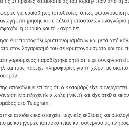
α τις υπηρεσίες κατασκοπείας του Ισραήλ πριν από τη σ
φορίες για ευαίσθητες τοποθεσίες, όπως φωτογράφιση σ
αγωγή επιτήρησης και εκτέλεση αποστολών αναγνώρισης
Ισφαχάν, η Ουρμία και το Σαχρούντ.
ησε ένα πορτοφόλι κρυπτονομισμάτων και μετά από κάθ
ατα στον λογαριασμό του σε κρυπτονομίσματα και του πα
 κατηγορούμενος παραδέχτηκε ρητά ότι είχε συνεργαστεί
ήλ και τους παρείχε πληροφορίες για τη χώρα, με σκοπό
ου Ιράν.
ης αποκάλυψε επίσης ότι ο Κεσαβάρζ είχε συνεργαστεί
άνωση Μουτζαχεντίν-ε Χαλκ (MKO) και είχε στείλει εικό
 ομάδας στο Telegram.
τηκε αποδεικτικά στοιχεία, τεχνικές εκθέσεις και ομολογί
το με κατηγορίες κατασκοπείας και συνεργασίας πληροφ