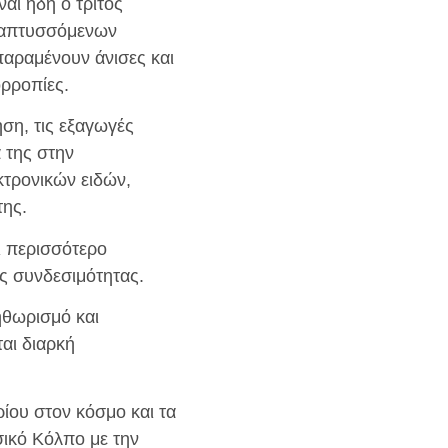
ναι ήδη ο τρίτος
αναπτυσσόμενων
παραμένουν άνισες και
ορροπίες.
ηση, τις εξαγωγές
α της στην
τρονικών ειδών,
της.
αι περισσότερο
ς συνδεσιμότητας.
ηθωρισμό και
αι διαρκή
ίου στον κόσμο και τα
σικό Κόλπο με την