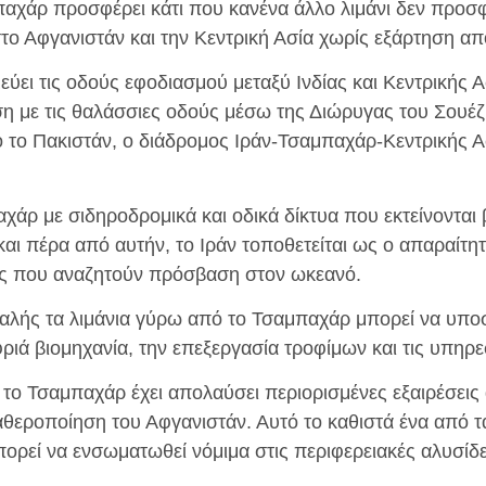
μπαχάρ προσφέρει κάτι που κανένα άλλο λιμάνι δεν προσφ
ο Αφγανιστάν και την Κεντρική Ασία χωρίς εξάρτηση απ
ει τις οδούς εφοδιασμού μεταξύ Ινδίας και Κεντρικής Α
ση με τις θαλάσσιες οδούς μέσω της Διώρυγας του Σουέζ
ό το Πακιστάν, ο διάδρομος Ιράν-Τσαμπαχάρ-Κεντρικής Ασ
χάρ με σιδηροδρομικά και οδικά δίκτυα που εκτείνονται 
αι πέρα ​​από αυτήν, το Ιράν τοποθετείται ως ο απαραίτητ
ες που αναζητούν πρόσβαση στον ωκεανό.
αλής τα λιμάνια γύρω από το Τσαμπαχάρ μπορεί να υποσ
ριά βιομηχανία, την επεξεργασία τροφίμων και τις υπηρεσί
τι το Τσαμπαχάρ έχει απολαύσει περιορισμένες εξαιρέσει
αθεροποίηση του Αφγανιστάν. Αυτό το καθιστά ένα από τ
πορεί να ενσωματωθεί νόμιμα στις περιφερειακές αλυσίδ