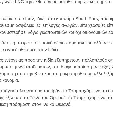
σαγωγές LNG την εκθέτουν σε αστάθεια τιμών και σημεία
 αερίου του Ιράν, ιδίως στο κοίτασμα South Pars, προσ
όθεσμη ασφάλεια. Οι επιλογές αγωγών, είτε χερσαίες εί
καθυστερήσει λόγω γεωπολιτικών και όχι οικονομικών λ
άποψη, το ιρανικό φυσικό αέριο παραμένει μεταξύ των 
 είναι διαθέσιμες στην Ινδία.
ωγές ενέργειας προς την Ινδία εξυπηρετούν πολλαπλούς 
σιμοποίητων αποθεμάτων, στη διαφοροποίηση των εξαγ
ξάρτηση από την Κίνα και στη μακροπρόθεσμη αλληλεξά
οικονομία.
ο υπόγειο πλεονέκτημα του Ιράν, το Τσαμπαχάρ είναι το επ
, έξω από το Στενό του Ορμούζ, το Τσαμπαχάρ είναι το
μεση πρόσβαση στον Ινδικό Ωκεανό.