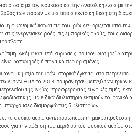
ότια Ασία με τον Καύκασο και την Ανατολική Ασία με τη
βάθος των πόρων με μια τέτοια κεντρική θέση στη διαμε
δία, η οικονομική ικανότητα του Ιράν δεν ορίζεται από τη
 στις ενεργειακές ροές, τις εμπορικές οδούς, τους δια
 πρόσβαση.
 κρίσιμη. Ακόμα και υπό κυρώσεις, το Ιράν διατηρεί διαπ
ς είναι δαπανηρές ή πολιτικά περιορισμένες.
 οικονομική αξία του Ιράν ιστορικά έγκειται στο πετρέλαιο
εων των ΗΠΑ το 2018, το Ιράν ήταν μεταξύ των τριών 
τρελαίου της Ινδίας, προσφέροντας ευνοϊκές τιμές, εκτ
εφοδιαστικής. Τα ινδικά διυλιστήρια εκτιμούν το ιρανικό 
ις υπάρχουσες διαμορφώσεις διυλιστηρίων.
σο, το φυσικό αέριο αντιπροσωπεύει τη μακροπρόθεσμη ευ
ους για την αύξηση του μεριδίου του φυσικού αερίου στ