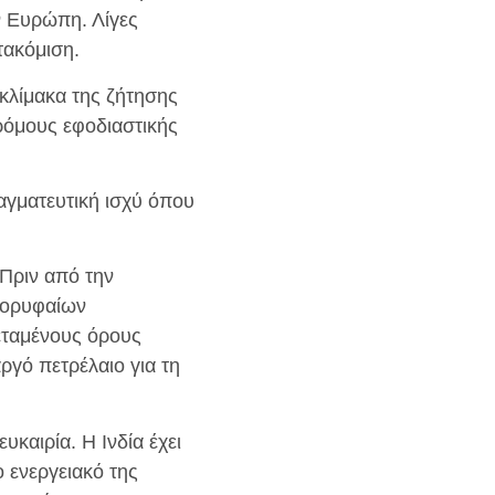
ν Ευρώπη. Λίγες
τακόμιση.
ν κλίμακα της ζήτησης
δρόμους εφοδιαστικής
ραγματευτική ισχύ όπου
. Πριν από την
κορυφαίων
εταμένους όρους
αργό πετρέλαιο για τη
καιρία. Η Ινδία έχει
ο ενεργειακό της