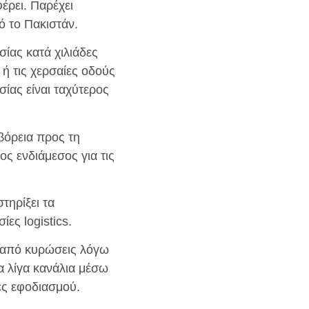
έρει. Παρέχει
ό το Πακιστάν.
σίας κατά χιλιάδες
 ή τις χερσαίες οδούς
ίας είναι ταχύτερος
βόρεια προς τη
ος ενδιάμεσος για τις
τηρίξει τα
ες logistics.
ς από κυρώσεις λόγω
α λίγα κανάλια μέσω
ες εφοδιασμού.