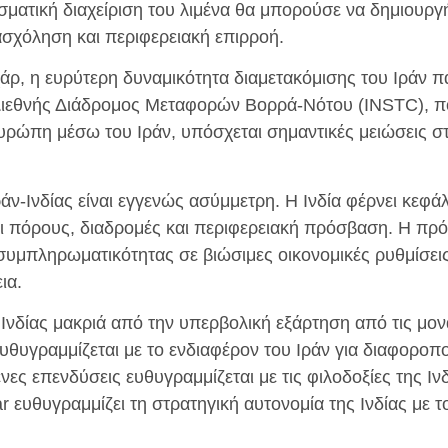
εσματική διαχείριση του λιμένα θα μπορούσε να δημιουρ
ασχόληση και περιφερειακή επιρροή.
ρ, η ευρύτερη δυναμικότητα διαμετακόμισης του Ιράν π
ιεθνής Διάδρομος Μεταφορών Βορρά-Νότου (INSTC), που
Ευρώπη μέσω του Ιράν, υπόσχεται σημαντικές μειώσεις στ
άν-Ινδίας είναι εγγενώς ασύμμετρη. Η Ινδία φέρνει κεφάλ
ει πόρους, διαδρομές και περιφερειακή πρόσβαση. Η πρό
συμπληρωματικότητας σε βιώσιμες οικονομικές ρυθμίσε
ια.
Ινδίας μακριά από την υπερβολική εξάρτηση από τις μον
υθυγραμμίζεται με το ενδιαφέρον του Ιράν για διαφοροπ
ένες επενδύσεις ευθυγραμμίζεται με τις φιλοδοξίες της Ιν
 ευθυγραμμίζει τη στρατηγική αυτονομία της Ινδίας με 