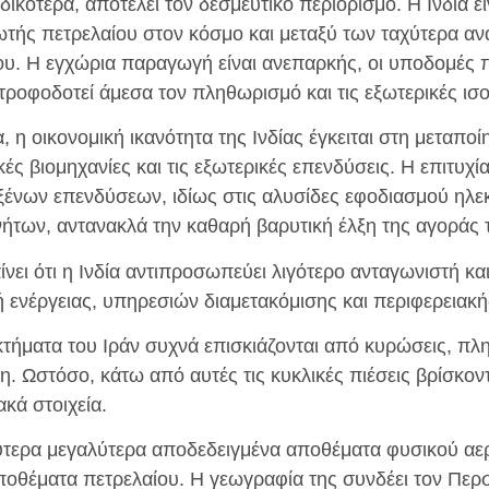
δικότερα, αποτελεί τον δεσμευτικό περιορισμό. Η Ινδία εί
ωτής πετρελαίου στον κόσμο και μεταξύ των ταχύτερα 
υ. Η εγχώρια παραγωγή είναι ανεπαρκής, οι υποδομές 
τροφοδοτεί άμεσα τον πληθωρισμό και τις εξωτερικές ισ
, η οικονομική ικανότητα της Ινδίας έγκειται στη μεταποί
ές βιομηχανίες και τις εξωτερικές επενδύσεις. Η επιτυχί
νων επενδύσεων, ιδίως στις αλυσίδες εφοδιασμού ηλεκ
νήτων, αντανακλά την καθαρή βαρυτική έλξη της αγοράς 
αίνει ότι η Ινδία αντιπροσωπεύει λιγότερο ανταγωνιστή κ
 ενέργειας, υπηρεσιών διαμετακόμισης και περιφερειακή
κτήματα του Ιράν συχνά επισκιάζονται από κυρώσεις, πλ
. Ωστόσο, κάτω από αυτές τις κυκλικές πιέσεις βρίσκοντ
κά στοιχεία.
δεύτερα μεγαλύτερα αποδεδειγμένα αποθέματα φυσικού αερ
ποθέματα πετρελαίου. Η γεωγραφία της συνδέει τον Περ