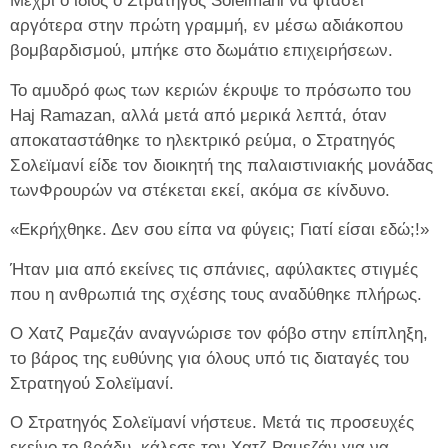
Μέχρι ο ίδιος ο Στρατηγός Soleimani να φτάσει
αργότερα στην πρώτη γραμμή, εν μέσω αδιάκοπου
βομβαρδισμού, μπήκε στο δωμάτιο επιχειρήσεων.
Το αμυδρό φως των κεριών έκρυψε το πρόσωπο του
Haj Ramazan, αλλά μετά από μερικά λεπτά, όταν
αποκαταστάθηκε το ηλεκτρικό ρεύμα, ο Στρατηγός
Σολεϊμανί είδε τον διοικητή της παλαιστινιακής μονάδας
τωνΦρουρών να στέκεται εκεί, ακόμα σε κίνδυνο.
«Εκρήχθηκε. Δεν σου είπα να φύγεις; Γιατί είσαι εδώ;!»
Ήταν μια από εκείνες τις σπάνιες, αφύλακτες στιγμές
που η ανθρωπιά της σχέσης τους αναδύθηκε πλήρως.
Ο Χατζ Ραμεζάν αναγνώρισε τον φόβο στην επίπληξη,
το βάρος της ευθύνης για όλους υπό τις διαταγές του
Στρατηγού Σολεϊμανί.
Ο Στρατηγός Σολεϊμανί νήστευε. Μετά τις προσευχές
εκείνο το βράδυ, κάλεσε τον Χατζ Ραμεζάν για να