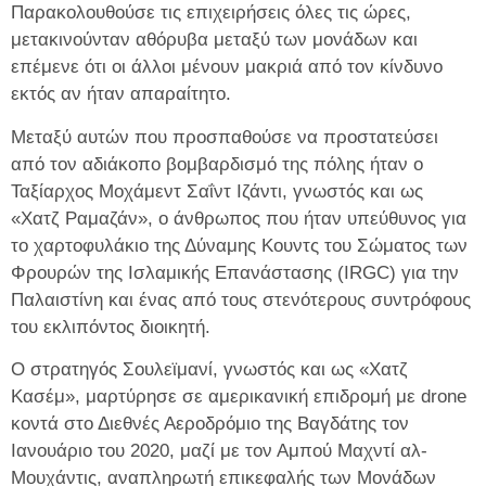
Παρακολουθούσε τις επιχειρήσεις όλες τις ώρες,
μετακινούνταν αθόρυβα μεταξύ των μονάδων και
επέμενε ότι οι άλλοι μένουν μακριά από τον κίνδυνο
εκτός αν ήταν απαραίτητο.
Μεταξύ αυτών που προσπαθούσε να προστατεύσει
από τον αδιάκοπο βομβαρδισμό της πόλης ήταν ο
Ταξίαρχος Μοχάμεντ Σαΐντ Ιζάντι, γνωστός και ως
«Χατζ Ραμαζάν», ο άνθρωπος που ήταν υπεύθυνος για
το χαρτοφυλάκιο της Δύναμης Κουντς του Σώματος των
Φρουρών της Ισλαμικής Επανάστασης (IRGC) για την
Παλαιστίνη και ένας από τους στενότερους συντρόφους
του εκλιπόντος διοικητή.
Ο στρατηγός Σουλεϊμανί, γνωστός και ως «Χατζ
Κασέμ», μαρτύρησε σε αμερικανική επιδρομή με drone
κοντά στο Διεθνές Αεροδρόμιο της Βαγδάτης τον
Ιανουάριο του 2020, μαζί με τον Αμπού Μαχντί αλ-
Μουχάντις, αναπληρωτή επικεφαλής των Μονάδων