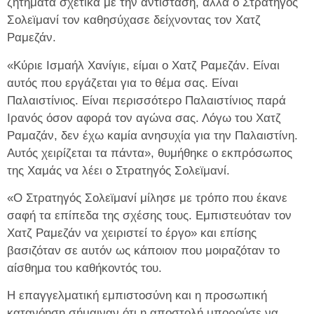
ζητήματα σχετικά με την αντίσταση, αλλά ο Στρατηγός
Σολεϊμανί τον καθησύχασε δείχνοντας τον Χατζ
Ραμεζάν.
«Κύριε Ισμαήλ Χανίγιε, είμαι ο Χατζ Ραμεζάν. Είναι
αυτός που εργάζεται για το θέμα σας. Είναι
Παλαιστίνιος. Είναι περισσότερο Παλαιστίνιος παρά
Ιρανός όσον αφορά τον αγώνα σας. Λόγω του Χατζ
Ραμαζάν, δεν έχω καμία ανησυχία για την Παλαιστίνη.
Αυτός χειρίζεται τα πάντα», θυμήθηκε ο εκπρόσωπος
της Χαμάς να λέει ο Στρατηγός Σολεϊμανί.
«Ο Στρατηγός Σολεϊμανί μίλησε με τρόπο που έκανε
σαφή τα επίπεδα της σχέσης τους. Εμπιστευόταν τον
Χατζ Ραμεζάν να χειριστεί το έργο» και επίσης
βασιζόταν σε αυτόν ως κάποιον που μοιραζόταν το
αίσθημα του καθήκοντός του.
Η επαγγελματική εμπιστοσύνη και η προσωπική
κατανόηση σήμαιναν ότι η αποστολή μπορούσε να