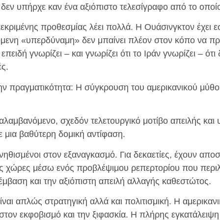
, δεν υπήρχε καν ένα αξιόπιστο τελεσίγραφο από το οπο
εκριμένης προθεσμίας λέει πολλά. Η Ουάσινγκτον έχει ε
μενη «υπερδύναμη» δεν μπαίνει πλέον στον κόπο να προ
επειδή γνωρίζει – και γνωρίζει ότι το Ιράν γνωρίζει – ότ
ές.
ην πραγματικότητα: Η σύγκρουση του αμερικανικού μύθου
αναλαμβανόμενο, σχεδόν τελετουργικό μοτίβο απειλής κα
ε μια βαθύτερη δομική αντίφαση.
συνηθισμένοι στον εξαναγκασμό. Για δεκαετίες, έχουν απ
ές χώρες μέσω ενός προβλέψιμου ρεπερτορίου που περιλ
πέμβαση και την αξιόπιστη απειλή αλλαγής καθεστώτος.
ίναι απλώς στρατηγική αλλά και πολιτισμική. Η αμερικανι
στον εκφοβισμό και την ξιφασκία. Η πλήρης εγκατάλειψ