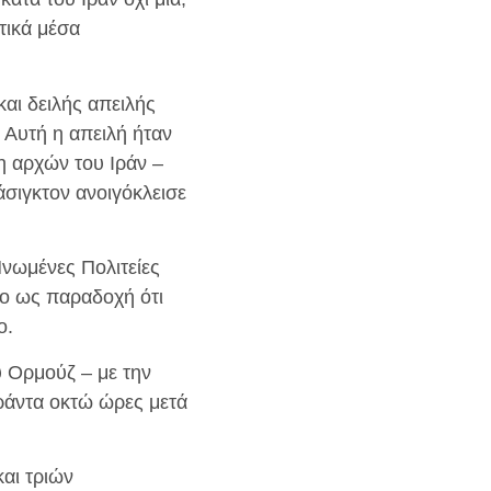
τικά μέσα
αι δειλής απειλής
 Αυτή η απειλή ήταν
η αρχών του Ιράν –
άσιγκτον ανοιγόκλεισε
Ηνωμένες Πολιτείες
νο ως παραδοχή ότι
ο.
υ Ορμούζ – με την
ράντα οκτώ ώρες μετά
αι τριών