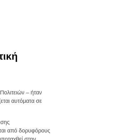
Η
τική
 Πολιτειών – ήταν
εται αυτόματα σε
ύσης
νται από δορυφόρους
υποταχθεί στην