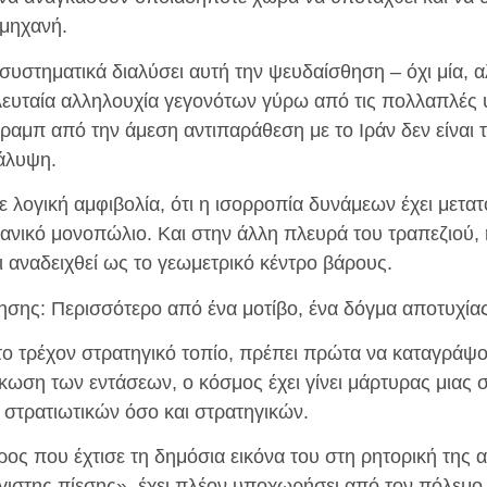
 μηχανή.
 συστηματικά διαλύσει αυτή την ψευδαίσθηση – όχι μία, 
ελευταία αλληλουχία γεγονότων γύρω από τις πολλαπλές
αμπ από την άμεση αντιπαράθεση με το Ιράν δεν είναι τ
άλυψη.
άθε λογική αμφιβολία, ότι η ισορροπία δυνάμεων έχει μετα
κανικό μονοπώλιο. Και στην άλλη πλευρά του τραπεζιού, 
ει αναδειχθεί ως το γεωμετρικό κέντρο βάρους.
σης: Περισσότερο από ένα μοτίβο, ένα δόγμα αποτυχία
το τρέχον στρατηγικό τοπίο, πρέπει πρώτα να καταγράψου
κωση των εντάσεων, ο κόσμος έχει γίνει μάρτυρας μιας 
στρατιωτικών όσο και στρατηγικών.
ος που έχτισε τη δημόσια εικόνα του στη ρητορική της
γιστης πίεσης», έχει πλέον υποχωρήσει από τον πόλεμο κ