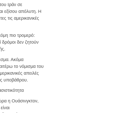
του Ιράν σε
αι εξίσου απόλυτη. Η
τες τις αμερικανικές
κόμη πιο τρομερό:
ί δρόμοι δεν ζητούν
ής.
λεσμα. Ακόμα
ιτέρω το νόμισμα του
μερικανικές απειλές
ος υποβάθρου.
σιστικότητα
ώρα η Ουάσινγκτον,
είναι