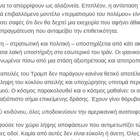
α το απορρίψουν ως αλαζονεία. Επιπλέον, η αντίσταση 
ά επιβαλλόμενο μοντέλο «τερματισμού του πολέμου» είν
ει σαφές ότι δεν θα δεχτεί μια εκεχειρία που αφήνει άθικ
απραγμάτευση που ανταμείβει την επιθετικότητα.
η – στρατιωτική και πολιτική – υποστηρίζεται από κάτι α
ήσια λαϊκή υποστήριξη στο εσωτερικό του Ιράν. Οι ιρανικο
ενωμένοι πίσω από μια στάση αξιοπρέπειας και αποτροπ
οι απειλές του Τραμπ δεν παράγουν κανένα θετικό αποτέ
άληψη του κύκλου απειλής και υποχώρησης υποτιμά περα
ού. Ο κόσμος παρακολουθεί και ο κόσμος μαθαίνει: οι α
αξιόπιστο σήμα επικείμενης δράσης. Έχουν γίνει θόρυβ
ύ κινδύνου, όλες υποδεικνύουν την αμερικανική αναποφα
φούσε τον χώρο λήψης αποφάσεων που αντιμετωπίζει τ
ες οδοί. Καμία από αυτές δεν είναι εύκολη ή άνετη. Όλες 