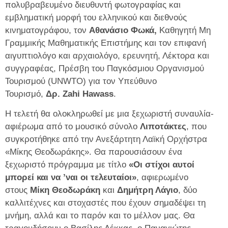
πολυβραβευμένο διευθυντή φωτογραφίας και
εμβληματική μορφή του ελληνικού και διεθνούς
κινηματογράφου, τον
Αθανάσιο Φωκά,
Καθηγητή Μη
Γραμμικής Μαθηματικής Επιστήμης και τον επιφανή
αιγυπτιολόγο και αρχαιολόγο, ερευνητή, Λέκτορα και
συγγραφέας, Πρέσβη του Παγκόσμιου Οργανισμού
Τουρισμού (UNWTO) για τον Υπεύθυνο
Τουρισμό,
Δρ.
Zahi
Hawass
.
Η τελετή θα ολοκληρωθεί με μια ξεχωριστή συναυλία-
αφιέρωμα από το μουσικό σύνολο
Λιποτάκτες
, που
συγκροτήθηκε από την Ανεξάρτητη Λαϊκή Ορχήστρα
«Μίκης Θεοδωράκης». Θα παρουσιάσουν ένα
ξεχωριστό πρόγραμμα με τίτλο
«Οι στίχοι αυτοί
μπορεί και να ’ναι οι τελευταίοι»
, αφιερωμένο
στους
Μίκη Θεοδωράκη
και
Δημήτρη Λάγιο
, δύο
καλλιτέχνες και στοχαστές που έχουν σημαδέψει τη
μνήμη, αλλά και το παρόν και το μέλλον μας. Θα